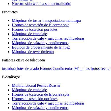
Nuestro sitio web ha sido actualizado!
Productos
Máquinas de tostar transportadora multicapa
Hornos de tostación de la correa sola
Hornos de tostación por lotes
Máquinas de embalaje
Torrefacción de café y máquinas rectificadoras
Máquinas de salazón y condimentos
Equipos de procesamiento de la nuez
Máquinas de revestimiento
Palabras clave de búsqueda
tostadora
lotes de asado Hornos
Condimentos
Máquinas frutos secos
E-catálogos
Multifunctional Peanut Roaster
Máquinas de embalaje
Hornos de tostación de la correa sola
Hornos de tostación por lotes
Torrefacción de café y máquinas rectificadoras
Máquinas de salazón y condimentos