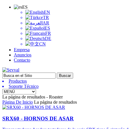
ES
EN
TR
AR
ES
FR
DE
CN
Empresa
Anuncios
Contacto
Productos
Soporte Técnico
La página de resultados - Roaster
Página De Inicio
La página de resultados
SRX60 - HORNOS DE ASAR