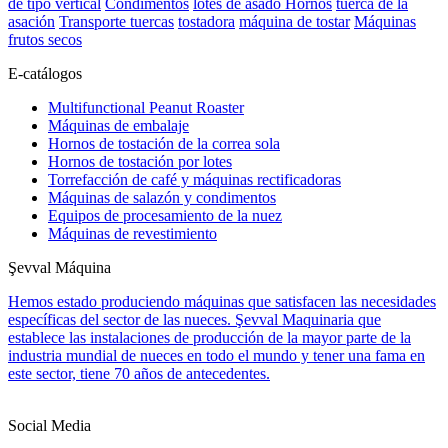
de tipo vertical
Condimentos
lotes de asado Hornos
tuerca de la
asación
Transporte tuercas
tostadora
máquina de tostar
Máquinas
frutos secos
E-catálogos
Multifunctional Peanut Roaster
Máquinas de embalaje
Hornos de tostación de la correa sola
Hornos de tostación por lotes
Torrefacción de café y máquinas rectificadoras
Máquinas de salazón y condimentos
Equipos de procesamiento de la nuez
Máquinas de revestimiento
Şevval Máquina
Hemos estado produciendo máquinas que satisfacen las necesidades
específicas del sector de las nueces. Şevval Maquinaria que
establece las instalaciones de producción de la mayor parte de la
industria mundial de nueces en todo el mundo y tener una fama en
este sector, tiene 70 años de antecedentes.
Social Media