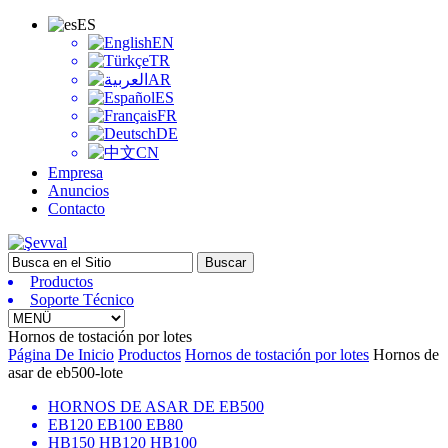
ES
EN
TR
AR
ES
FR
DE
CN
Empresa
Anuncios
Contacto
Productos
Soporte Técnico
Hornos de tostación por lotes
Página De Inicio
Productos
Hornos de tostación por lotes
Hornos de
asar de eb500-lote
HORNOS DE ASAR DE EB500
EB120 EB100 EB80
HB150 HB120 HB100