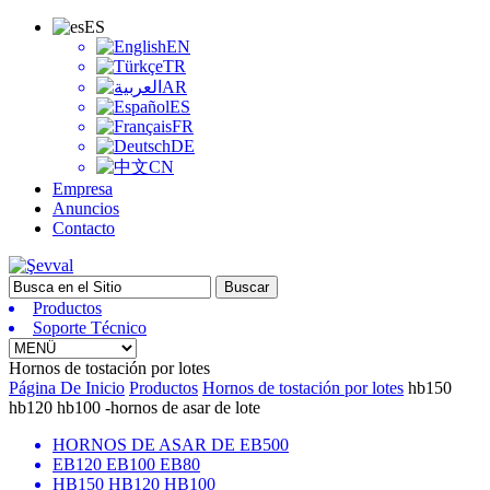
ES
EN
TR
AR
ES
FR
DE
CN
Empresa
Anuncios
Contacto
Productos
Soporte Técnico
Hornos de tostación por lotes
Página De Inicio
Productos
Hornos de tostación por lotes
hb150
hb120 hb100 -hornos de asar de lote
HORNOS DE ASAR DE EB500
EB120 EB100 EB80
HB150 HB120 HB100