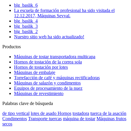
blg_baslik_6
La escuela de formación profesional ha sido visitada el
12.12.2017, Máquinas Sevval.
blg_baslik_4
blg_baslik_3
blg_baslik_2
Nuestro sitio web ha sido actualizado!
Productos
Máquinas de tostar transportadora multicapa
Hornos de tostación de la correa sola
Hornos de tostación por lotes
Máquinas de embalaje
Torrefacción de café y máquinas rectificadoras
Máquinas de salazón y condimentos
Equipos de procesamiento de la nuez
Máquinas de revestimiento
Palabras clave de búsqueda
de tipo vertical
lotes de asado Hornos
tostadora
tuerca de la asación
Condimentos
Transporte tuercas
máquina de tostar
Máquinas frutos
secos