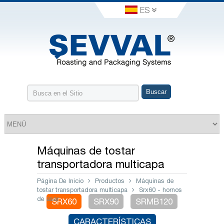
ES
Máquinas de tostar
transportadora multicapa
Página De Inicio
Productos
Máquinas de
tostar transportadora multicapa
Srx60 - hornos
de asar
SRX60
SRX90
SRMB120
CARACTERÍSTICAS