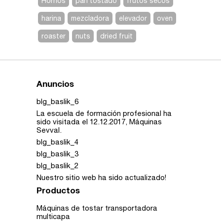
Hornos
pan tostado
frutos secos
harina
mezcladora
elevador
oven
roaster
nuts
dried fruit
Anuncios
blg_baslik_6
La escuela de formación profesional ha
sido visitada el 12.12.2017, Máquinas
Sevval.
blg_baslik_4
blg_baslik_3
blg_baslik_2
Nuestro sitio web ha sido actualizado!
Productos
Máquinas de tostar transportadora
multicapa