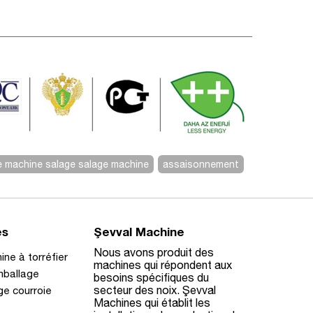
e machine salage salage machine
assaisonnement
es
Şevval Machine
Nous avons produit des
ne à torréfier
machines qui répondent aux
mballage
besoins spécifiques du
secteur des noix. Şevval
age courroie
Machines qui établit les