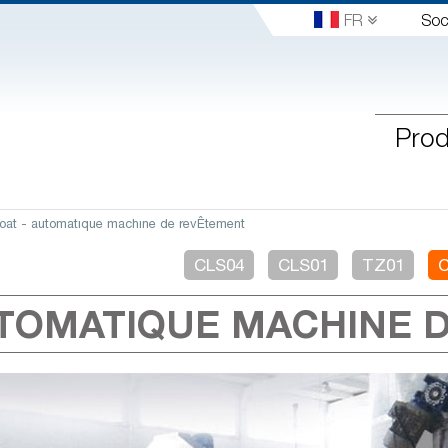
FR
Soc
Prod
oat - automatıque machıne de revÊtement
CLS04
CLS01
TZ01
TOMATIQUE MACHINE 