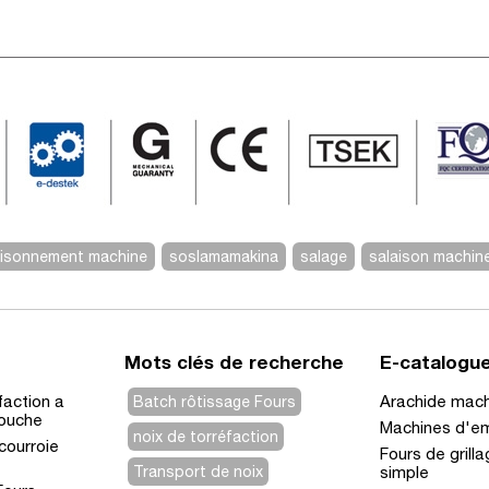
isonnement machine
soslamamakina
salage
salaison machin
Mots clés de recherche
E-catalogu
faction a
Arachide machi
Batch rôtissage Fours
couche
Machines d'e
noix de torréfaction
 courroie
Fours de grill
Transport de noix
simple