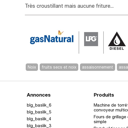
Très croustillant mais aucune friture...
Noix
fruits secs et noix
assaisonnement
assa
Annonces
Produits
blg_baslik_6
Machine de torré
convoyeur multi
blg_baslik_5
Fours de grillage
blg_baslik_4
simple
blg_baslik_3