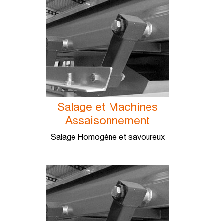
Salage et Machines
Assaisonnement
Salage Homogène et savoureux