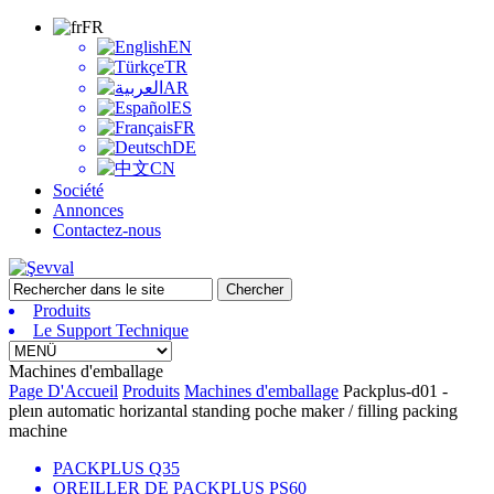
FR
EN
TR
AR
ES
FR
DE
CN
Société
Annonces
Contactez-nous
Produits
Le Support Technique
Machines d'emballage
Page D'Accueil
Produits
Machines d'emballage
Packplus-d01 -
pleın automatic horizantal standing poche maker / filling packing
machine
PACKPLUS Q35
OREILLER DE PACKPLUS PS60