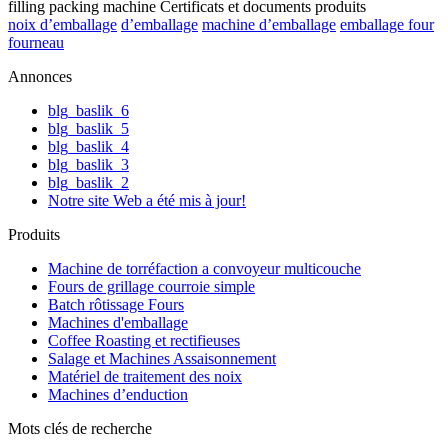
noix d’emballage
d’emballage
machine d’emballage
emballage four
fourneau
Annonces
blg_baslik_6
blg_baslik_5
blg_baslik_4
blg_baslik_3
blg_baslik_2
Notre site Web a été mis à jour!
Produits
Machine de torréfaction a convoyeur multicouche
Fours de grillage courroie simple
Batch rôtissage Fours
Machines d'emballage
Coffee Roasting et rectifieuses
Salage et Machines Assaisonnement
Matériel de traitement des noix
Machines d’enduction
Mots clés de recherche