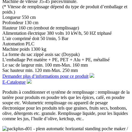
Machine
de
vitesse
35-45
pièces/minute.
(*
Vitesse
de
remplissage
dépend
du
type
de
produit
d’emballage
et
poids
.)
Longueur
550
cm
Profondeur
130
cm
Hauteur
160
cm
(
embout
de
remplissage
)
Alimentation
électrique
380
volts
10
kW/h,
50
HZ
triphasé
L’air
comprimé
doit
50
l/min,
5
Bar
Automation
PLC
Machine
poids
1300
kg
La
forme
du
sac
zippé
assis
sac
(Doypak)
L’emballage
Pet
matière
+
PE
,
PET
+
Alu
+
PE
,
métallisé
Le
sac
de
largeur
min.
100
mm-Max
.
160
mm
Sac
hauteur
min.
120
mm-Max
.
250
mm
Demander plus d’informations pour ce produit
E-Catalogue
Produits à conditionner et système de remplissage : remplissage de la
tarière pour produits en poudre tels que les épices, café, en poudre
soupe etc. Wolumetric remplissage ou appareil de pesage
électronique pour les produits tels que graines, fruits secs, bonbons,
olive, détergents etc. granule. Remplissage liquide, pour les liquides
comme les jus, l’huile d’olive, ketchup, etc..