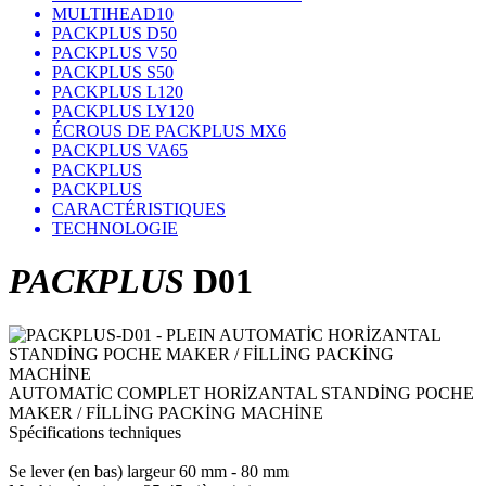
MULTIHEAD10
PACKPLUS D50
PACKPLUS V50
PACKPLUS S50
PACKPLUS L120
PACKPLUS LY120
ÉCROUS DE PACKPLUS MX6
PACKPLUS VA65
PACKPLUS
PACKPLUS
CARACTÉRISTIQUES
TECHNOLOGIE
PACKPLUS
D01
AUTOMATİC COMPLET HORİZANTAL STANDİNG POCHE
MAKER / FİLLİNG PACKİNG MACHİNE
Spécifications
techniques
Se
lever
(
en
bas)
largeur
60
mm - 80
mm