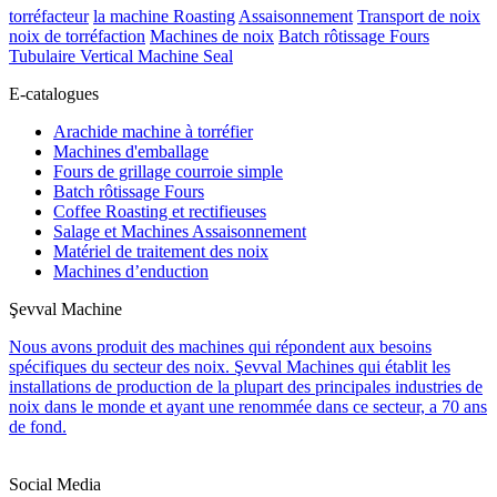
torréfacteur
la machine Roasting
Assaisonnement
Transport de noix
noix de torréfaction
Machines de noix
Batch rôtissage Fours
Tubulaire Vertical Machine Seal
E-catalogues
Arachide machine à torréfier
Machines d'emballage
Fours de grillage courroie simple
Batch rôtissage Fours
Coffee Roasting et rectifieuses
Salage et Machines Assaisonnement
Matériel de traitement des noix
Machines d’enduction
Şevval Machine
Nous avons produit des machines qui répondent aux besoins
spécifiques du secteur des noix. Şevval Machines qui établit les
installations de production de la plupart des principales industries de
noix dans le monde et ayant une renommée dans ce secteur, a 70 ans
de fond.
Social Media