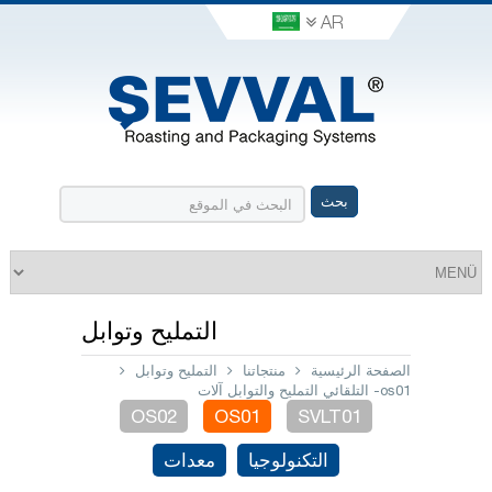
AR
التمليح وتوابل
الصفحة الرئيسية
منتجاتنا
التمليح وتوابل
os01- التلقائي التمليح والتوابل آلات
OS02
OS01
SVLT01
التكنولوجيا
معدات