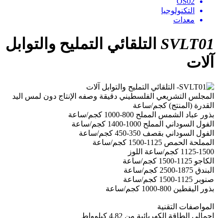
OS02
التكنولوجيا
معدات
SVLT01
التلقائي التمليح والتوابل
آلات
المجلس التشريعي الفلسطيني دقيقة وصفه الإنتاج دون لمس اليد
القدرة
(المنتج)
كجم/ساعة
بذور
عباد الشمس
المملح
800-1000
كجم/ساعة
الفول السوداني
المملح
1000-1400
كجم/ساعة
الفول السوداني
ب
قصف
350-450
كجم/ساعة
المملحة
الحمص
1125-1500
كجم/ساعة
1125-1500
كجم/ساعة
اللوز
الكاجو
1125-1500
كجم/ساعة
البندق
1875-2500
كجم/ساعة
صنوبر
1125-1500
كجم/ساعة
بذور
اليقطين
800-1000
كجم/ساعة
المواصفات
التقنية
إجمالي
الطاقة
الكهربائية
من
4.82
كيلوواط