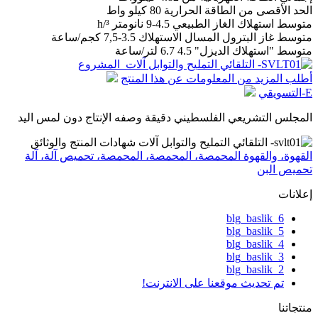
الحد الأقصى
من
الطاقة
الحرارية
80
كيلو واط
متوسط
استهلاك
الغاز
الطبيعي
4.5-9
نانومتر
³/h
متوسط
غاز البترول المسال
الاستهلاك
3.5-7,5
كجم/ساعة
متوسط
"
استهلاك
الديزل
"
4.5 6.7
لتر/ساعة
أطلب المزيد من المعلومات عن هذا المنتج
E-التسويقي
المجلس التشريعي الفلسطيني دقيقة وصفه الإنتاج دون لمس اليد
القهوة، والقهوة المحمصة، المحمصة، المحمصة، تحميص آلة، آلة
تحميص البن
إعلانات
blg_baslik_6
blg_baslik_5
blg_baslik_4
blg_baslik_3
blg_baslik_2
تم تحديث موقعنا على الانترنت!
منتجاتنا