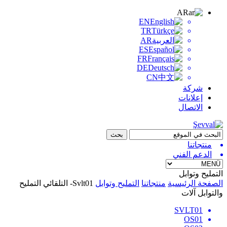
AR
EN
TR
AR
ES
FR
DE
CN
شركة
إعلانات
الاتصال
منتجاتنا
الدعم الفني
التمليح وتوابل
الصفحة الرئيسية
منتجاتنا
التمليح وتوابل
Svlt01- التلقائي التمليح
والتوابل آلات
SVLT01
OS01