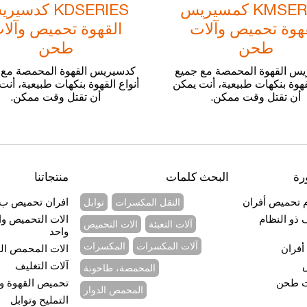
KMSERIES كمسيريس
KDSERIES كدسي
هوة تحميص وآلات
القهوة تحميص وآلا
طحن
طحن
س القهوة المحمصة مع جميع
كدسيريس القهوة المحمصة مع 
لقهوة بنكهات طبيعية، أنت يمكن
أنواع القهوة بنكهات طبيعية، أن
أن تقتل وقت ممكن.
أن تقتل وقت ممكن.
رة
البحث كلمات
منتجاتنا
م تحميص أفران
افران تحميص ب5 طوابق
النقل المكسرات
توابل
ف ذو النظام
الات التحميص وا
آلات التعبئة
الات التحميص
واحد
آلات المكسرات
المكسرات
أفران
الات المحمص الد
آلات التغليف
المحمصة، طاحونة
ات طحن
تحميص القهوة و
المحمص الدوار
التمليح وتوابل