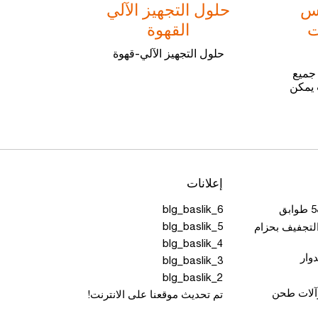
ريس
حلول التجهيز الآلي
ت
القهوة
حلول التجهيز الآلي-قهوة
جميع
ت يمكن
إعلانات
blg_baslik_6
blg_baslik_5
لتجفيف بحزام
blg_baslik_4
وار
blg_baslik_3
blg_baslik_2
آلات طحن
تم تحديث موقعنا على الانترنت!