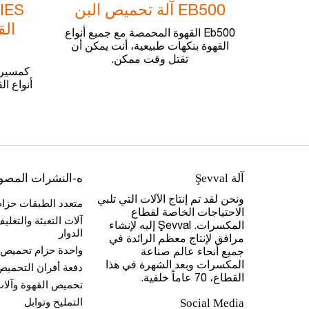
EB500 آلة تحميص البن
الق
Eb500 القهوة المحمصة مع جميع أنواع
القهوة بنكهات طبيعية، أنت يمكن أن
تقتل وقت ممكن.
كمسيري
أنواع ا
آلة Şevval
ه-النشرات المصو
ونحن لقد تم إنتاج الآلات التي تلبي
متعدد الطبقات حزا
الاحتياجات الخاصة لقطاع
آلات التعبئة والتغلي
المكسرات. Şevval إليه لإنشاء
الدوار
مرافق لإنتاج معظم الرائدة في
واحدة حزام تحميص 
جميع أنحاء عالم صناعة
المكسرات وبعد الشهرة في هذا
دفعة أفران التحميص
القطاع، 70 عاماً خلفية.
تحميص القهوة وآل
التمليح وتوابل
Social Media