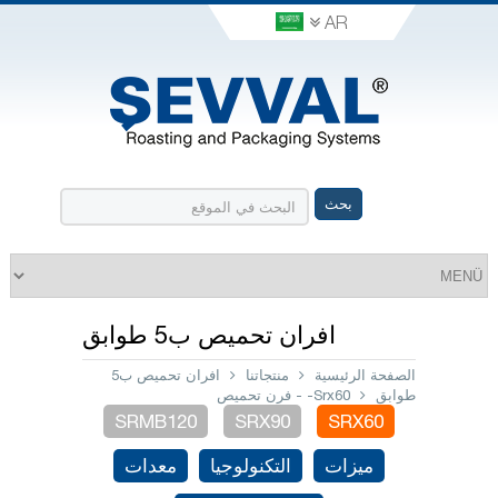
AR
افران تحميص ب5 طوابق
الصفحة الرئيسية
منتجاتنا
افران تحميص ب5
طوابق
Srx60- - فرن تحميص
SRMB120
SRX90
SRX60
ميزات
التكنولوجيا
معدات