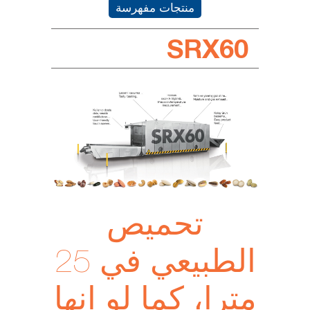
منتجات مفهرسة
SRX60
تحميص
الطبيعي في 25
مترا، كما لو انها