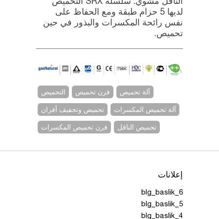
الناقل مشوي: سلسلة SRX التحميص
لديها 5 حزام طبقة ومع الحفاظ على
نفس رائحة المكسرات والبذور في حين
تحميص.
آلة تحميص
فرن تحميص
التحميص
آلة تحميص المكسرات
تحميص وتجفيف أفران
تحميص الناقل
فرن تحميص المكسرات
إعلانات
blg_baslik_6
blg_baslik_5
blg_baslik_4