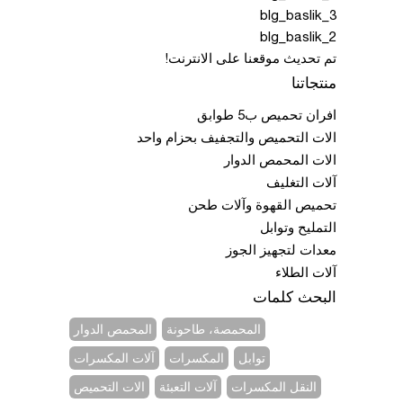
blg_baslik_3
blg_baslik_2
تم تحديث موقعنا على الانترنت!
منتجاتنا
افران تحميص ب5 طوابق
الات التحميص والتجفيف بحزام واحد
الات المحمص الدوار
آلات التغليف
تحميص القهوة وآلات طحن
التمليح وتوابل
معدات لتجهيز الجوز
آلات الطلاء
البحث كلمات
المحمصة، طاحونة
المحمص الدوار
توابل
المكسرات
آلات المكسرات
النقل المكسرات
آلات التعبئة
الات التحميص