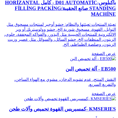
باكبلوس-D01 AUTOMATİC - كامل HORİZANTAL
STANDİNG صانع الحقيبة/FİLLİNG PACKİNG
MACHİNE
تعبئة المنتجات تعبئتها والنظام: حشو أوجير لمنتجات مسحوق مثل
التوابل، القهوة، مسحوق شوربة إلخ. حشو وولوميتريك أو وير
الإلكترونية للمنتجات الحبيبية مثل البذور، والفواكه المجففة، حلوى،
الزيتون، المنظفات إلخ. حشو السائل، والسوائل مثل عصير وزيت
الزيتون، وصلصة الطماطم، إلخ.
عرض الصفحة
EB500 - آلة تحميص البن
النقش المنتج، عدم تشويه الدخان، مشوي مع الهواء الساخن،
والتفريغ السريع.
عرض الصفحة
KMSERIES -كمسيريس القهوة تحميص وآلات طحن