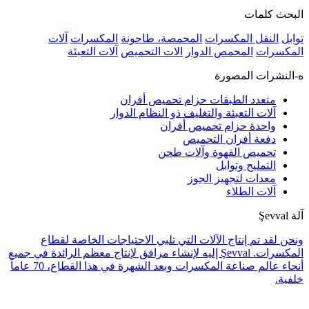
البحث كلمات
توابل
النقل المكسرات
المحمصة، طاحونة
المكسرات
آلات
المكسرات
المحمص الدوار
الات التحميص
آلات التعبئة
ه-النشرات المصورة
متعدد الطبقات حزام تحميص أفران
آلات التعبئة والتغليف ذو النظام الدوار
واحدة حزام تحميص أفران
دفعة أفران التحميص
تحميص القهوة وآلات طحن
التمليح وتوابل
معدات لتجهيز الجوز
آلات الطلاء
آلة Şevval
ونحن لقد تم إنتاج الآلات التي تلبي الاحتياجات الخاصة لقطاع
المكسرات. Şevval إليه لإنشاء مرافق لإنتاج معظم الرائدة في جميع
أنحاء عالم صناعة المكسرات وبعد الشهرة في هذا القطاع، 70 عاماً
خلفية.