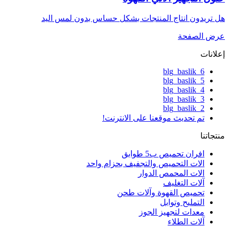
هل تريدون انتاج المنتجات بشكل حساس بدون لمس اليد
عرض الصفحة
إعلانات
blg_baslik_6
blg_baslik_5
blg_baslik_4
blg_baslik_3
blg_baslik_2
تم تحديث موقعنا على الانترنت!
منتجاتنا
افران تحميص ب5 طوابق
الات التحميص والتجفيف بحزام واحد
الات المحمص الدوار
آلات التغليف
تحميص القهوة وآلات طحن
التمليح وتوابل
معدات لتجهيز الجوز
آلات الطلاء