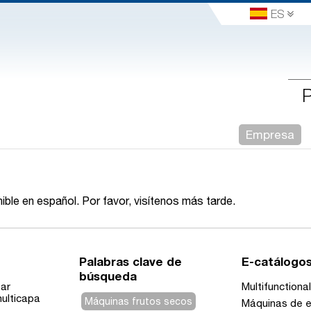
ES
Empresa
ble en español. Por favor, visítenos más tarde.
Palabras clave de
E-catálogo
búsqueda
ar
Multifunctiona
ulticapa
Máquinas frutos secos
Máquinas de 