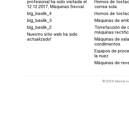
profesional ha sido visitada el
Hornos de tostac
12.12.2017, Máquinas Sevval.
correa sola
blg_baslik_4
Hornos de tostac
blg_baslik_3
Máquinas de emb
blg_baslik_2
Torrefacción de 
máquinas rectifi
Nuestro sitio web ha sido
actualizado!
Máquinas de sal
condimentos
Equipos de proc
la nuez
Máquinas de rev
© 2016 Sevval c