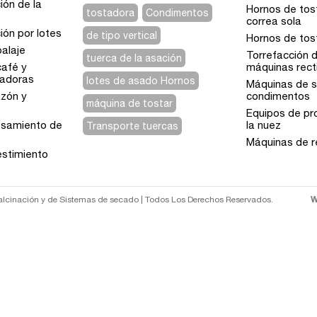
ión de la
Hornos de tos
tostadora
Condimentos
correa sola
ión por lotes
de tipo vertical
Hornos de tost
alaje
Torrefacción 
tuerca de la asación
café y
máquinas rect
cadoras
lotes de asado Hornos
Máquinas de s
azón y
condimentos
máquina de tostar
Equipos de p
esamiento de
la nuez
Transporte tuercas
Máquinas de r
estimiento
W
alcinación y de Sistemas de secado | Todos Los Derechos Reservados.