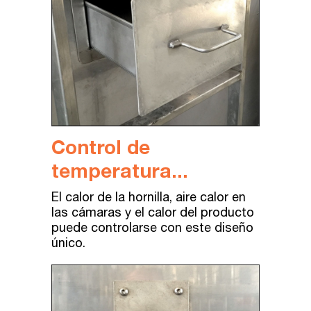
Control de
temperatura...
El
calor
de
la
hornilla
,
aire
calor
en
las
cámaras
y
el
calor
del
producto
puede
controlarse
con
este
diseño
único
.