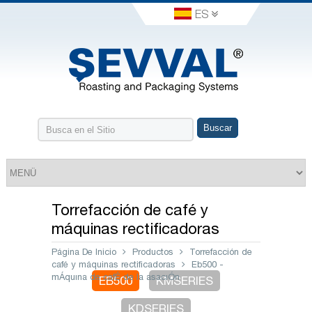
ES
Torrefacción de café y
máquinas rectificadoras
Página De Inicio
Productos
Torrefacción de
café y máquinas rectificadoras
Eb500 -
mÁquına de cafÉ de la asacıÓn
EB500
KMSERIES
KDSERIES