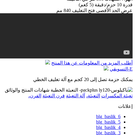
قدرة
10
حزم/دقيقة
(5
ك
غم)
عرض
الحد الأقصى
فتح
التغليف
840
مم
أطلب المزيد من المعلومات عن هذا المنتج
E-التسويقي
يمكنك حزمة تصل إلى 20 كجم مع آلة تغليف الخطي
تعبئة المكسرات
التعبئة،
آلة التعبئة
فرن التعبئة
الفرن،
إعلانات
blg_baslik_6
blg_baslik_5
blg_baslik_4
blg_baslik_3