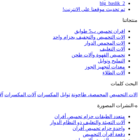
blg_baslik_2
تم تحديث موقعنا على الانترنت!
منتجاتنا
افران تحميص ب5 طوابق
الات التحميص والتجفيف بحزام واحد
الات المحمص الدوار
آلات التغليف
تحميص القهوة وآلات طحن
التمليح وتوابل
معدات لتجهيز الجوز
آلات الطلاء
البحث كلمات
الات التحميص
المحمصة، طاحونة
توابل
المكسرات
آلات المكسرات
آل
ه-النشرات المصورة
متعدد الطبقات حزام تحميص أفران
آلات التعبئة والتغليف ذو النظام الدوار
واحدة حزام تحميص أفران
دفعة أفران التحميص