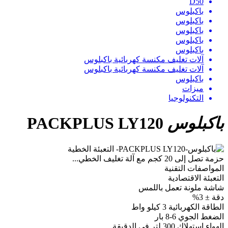
D50
باكبلوس
باكبلوس
باكبلوس
باكبلوس
باكبلوس
آلات تغليف مكنسة كهربائية باكبلوس
آلات تغليف مكنسة كهربائية باكبلوس
باكبلوس
ميزات
التكنولوجيا
باكبلوس
PACKPLUS LY120
حزمة تصل إلى 20 كجم مع آلة تغليف الخطي...
المواصفات التقنية
التعبئة
الاقتصادية
شاشة
ملونة
تعمل ب
اللمس
دقة
±
3%
الطاقة
الكهربائية
3
كيلو واط
الضغط
الجوي
6-8
بار
الهواء
استهلاك
300
لتر
في
الدقيقة