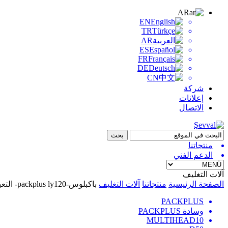
AR
EN
TR
AR
ES
FR
DE
CN
شركة
إعلانات
الاتصال
منتجاتنا
الدعم الفني
آلات التغليف
الصفحة الرئيسية
منتجاتنا
آلات التغليف
باكبلوس-packplus ly120- التعبئة الخطية
PACKPLUS
وسادة PACKPLUS
MULTIHEAD10