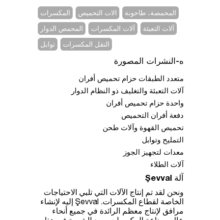
المحمصة، طاحونة
الات التحميص
المكسرات
آلات التعبئة
آلات المكسرات
المحمص الدوار
النقل المكسرات
توابل
ه-النشرات المصورة
متعدد الطبقات حزام تحميص أفران
آلات التعبئة والتغليف ذو النظام الدوار
واحدة حزام تحميص أفران
دفعة أفران التحميص
تحميص القهوة وآلات طحن
التمليح وتوابل
معدات لتجهيز الجوز
آلات الطلاء
آلة Şevval
ونحن لقد تم إنتاج الآلات التي تلبي الاحتياجات
الخاصة لقطاع المكسرات. Şevval إليه لإنشاء
مرافق لإنتاج معظم الرائدة في جميع أنحاء