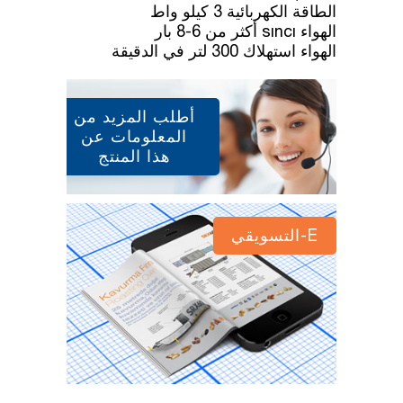
الطاقة
الكهربائية
3
كيلو واط
الهواء
sıncı
أكثر
من
6-8
بار
الهواء
استهلاك
300
لتر
في
الدقيقة
أطلب المزيد من
المعلومات عن
هذا المنتج
E-التسويقي