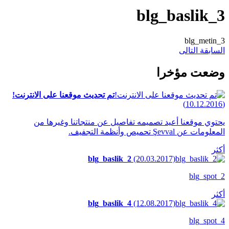
blg_baslik_3
blg_metin_3
السابقة
التالى
وضعت مؤخرا
تم تحديث موقعنا على الانترنت!
(10.12.2016)
يحتوي موقعنا أعيد تصميمه تفاصيل عن منتجاتنا وغيرها من
المعلومات عن Şevval تحميص وأنظمة التجفيف.
أكثر
blg_baslik_2
(20.03.2017)
blg_spot_2
أكثر
blg_baslik_4
(12.08.2017)
blg_spot_4