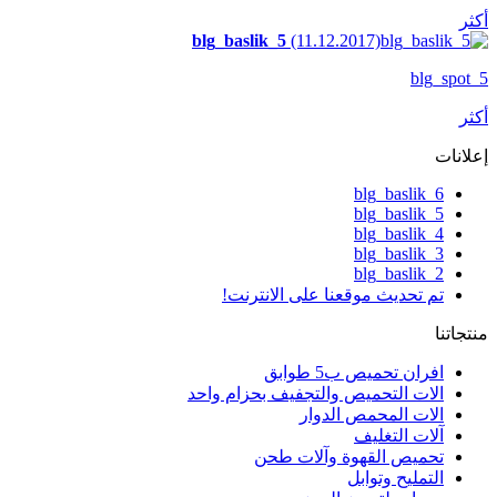
أكثر
blg_baslik_5
(11.12.2017)
blg_spot_5
أكثر
إعلانات
blg_baslik_6
blg_baslik_5
blg_baslik_4
blg_baslik_3
blg_baslik_2
تم تحديث موقعنا على الانترنت!
منتجاتنا
افران تحميص ب5 طوابق
الات التحميص والتجفيف بحزام واحد
الات المحمص الدوار
آلات التغليف
تحميص القهوة وآلات طحن
التمليح وتوابل