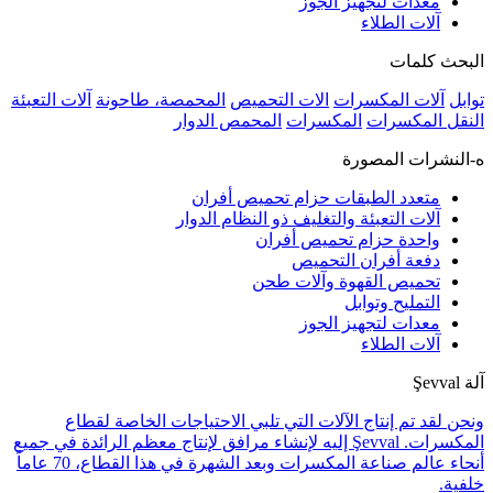
معدات لتجهيز الجوز
آلات الطلاء
البحث كلمات
توابل
آلات المكسرات
الات التحميص
المحمصة، طاحونة
آلات التعبئة
النقل المكسرات
المكسرات
المحمص الدوار
ه-النشرات المصورة
متعدد الطبقات حزام تحميص أفران
آلات التعبئة والتغليف ذو النظام الدوار
واحدة حزام تحميص أفران
دفعة أفران التحميص
تحميص القهوة وآلات طحن
التمليح وتوابل
معدات لتجهيز الجوز
آلات الطلاء
آلة Şevval
ونحن لقد تم إنتاج الآلات التي تلبي الاحتياجات الخاصة لقطاع
المكسرات. Şevval إليه لإنشاء مرافق لإنتاج معظم الرائدة في جميع
أنحاء عالم صناعة المكسرات وبعد الشهرة في هذا القطاع، 70 عاماً
خلفية.